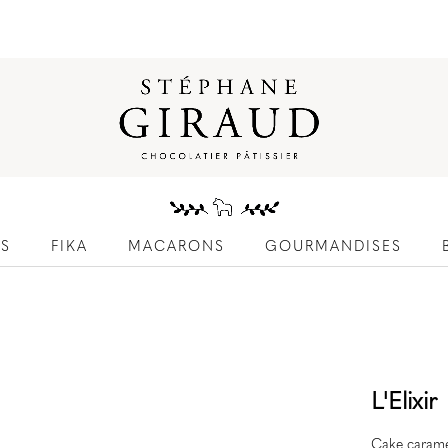
ES
FIKA
MACARONS
GOURMANDISES
L'Elixir
Cake carame