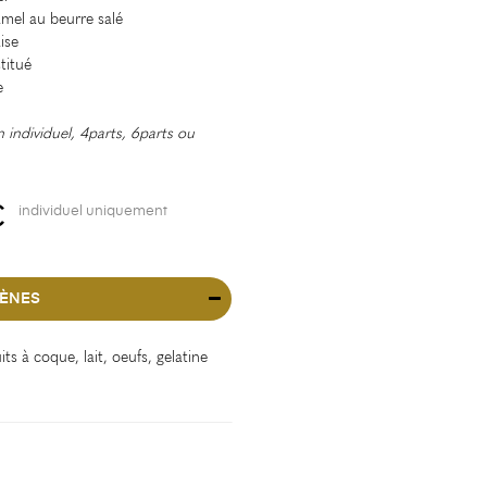
mel au beurre salé
ise
titué
e
n individuel, 4parts, 6parts ou
€
individuel uniquement
ÈNES
uits à coque, lait, oeufs, gelatine