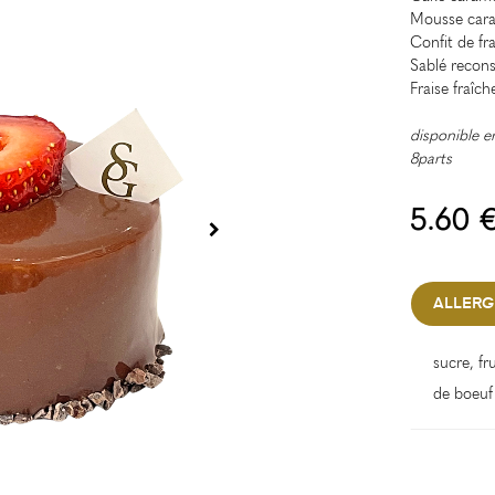
Mousse cara
Confit de fra
Sablé recons
Fraise fraîch
disponible e
8parts
5.60 
ALLERG
sucre, fr
de boeuf