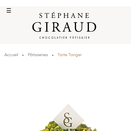
Basculer
☰
la
navigation
Accueil
Pâtisseries
Tarte Tanger