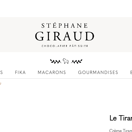
ES
FIKA
MACARONS
GOURMANDISES
u
Le Tir
Crème Tira