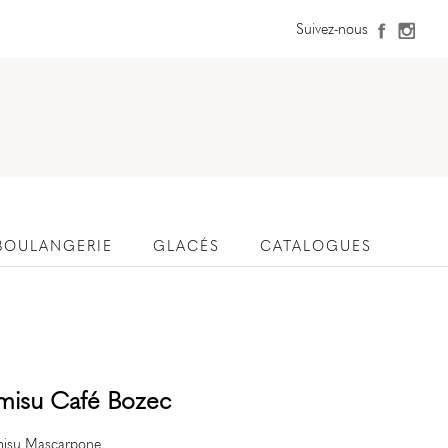
Suivez-nous
BOULANGERIE
GLACÉS
CATALOGUES
amisu Café Bozec
misu Mascarpone