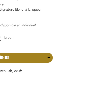
ère
Signature Blend' à la liqueur
isponible en individuel
€
la part
ÈNES
uten, lait, oeufs