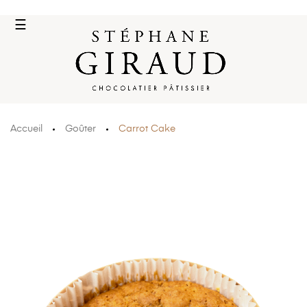
Basculer
☰
la
navigation
Accueil
Goûter
Carrot Cake