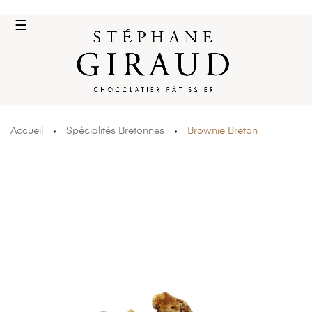
Basculer
☰
la
navigation
Accueil
Spécialités Bretonnes
Brownie Breton