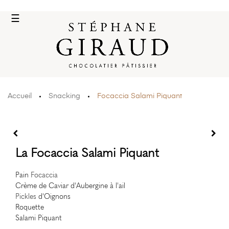
Basculer
☰
la
navigation
Accueil
Snacking
Focaccia Salami Piquant
La Focaccia Salami Piquant
Pain
Focaccia
Crème de Caviar d'Aubergine à l'ail
Pickles
d'Oignons
Roquette
Salami Piquant